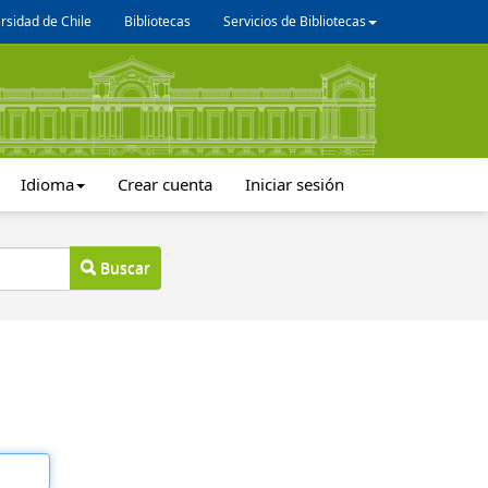
rsidad de Chile
Bibliotecas
Servicios de Bibliotecas
Idioma
Crear cuenta
Iniciar sesión
Buscar