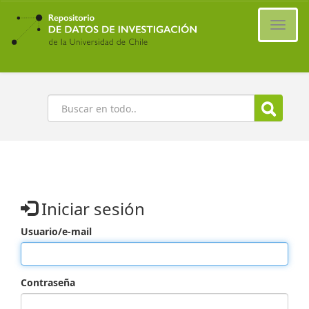
Ir
al
Cambi
contenido
naveg
principal
Buscar
Iniciar sesión
Usuario/e-mail
Contraseña