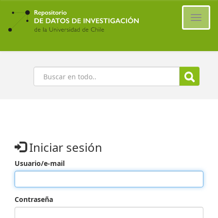
Ir
al
Cambi
contenido
naveg
principal
Buscar
Iniciar sesión
Usuario/e-mail
Contraseña