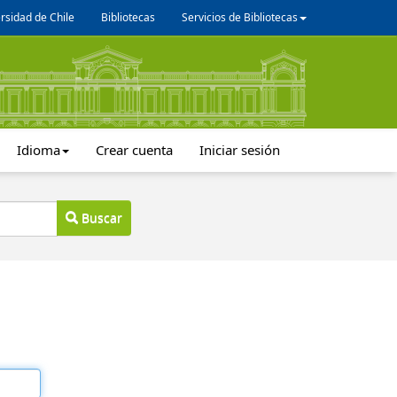
rsidad de Chile
Bibliotecas
Servicios de Bibliotecas
Idioma
Crear cuenta
Iniciar sesión
Buscar