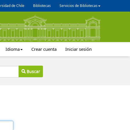
rsidad de Chile
Bibliotecas
Servicios de Bibliotecas
Idioma
Crear cuenta
Iniciar sesión
Buscar