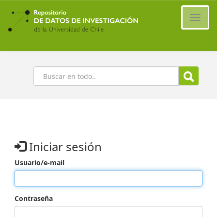
Ir
al
Cambi
contenido
naveg
principal
Buscar
Iniciar sesión
Usuario/e-mail
Contraseña