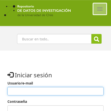
Ir
al
Cambi
contenido
naveg
principal
Buscar
Iniciar sesión
Usuario/e-mail
Contraseña