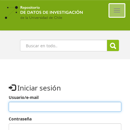
Ir
al
Cambi
contenido
naveg
principal
Buscar
Iniciar sesión
Usuario/e-mail
Contraseña