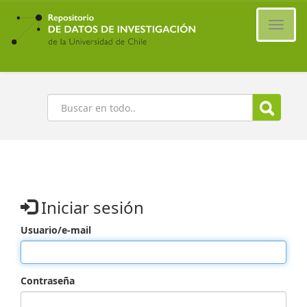
Ir
al
Cambi
contenido
naveg
principal
Buscar
Iniciar sesión
Usuario/e-mail
Contraseña