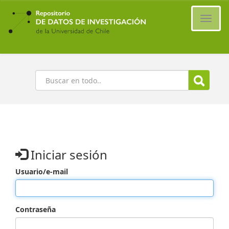
Ir
al
Cambi
contenido
naveg
principal
Buscar
Iniciar sesión
Usuario/e-mail
Contraseña