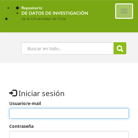
Ir
al
Cambi
contenido
naveg
principal
Buscar
Iniciar sesión
Usuario/e-mail
Contraseña