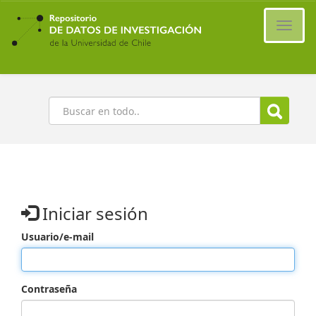
Ir
al
Cambi
contenido
naveg
principal
Buscar
Iniciar sesión
Usuario/e-mail
Contraseña