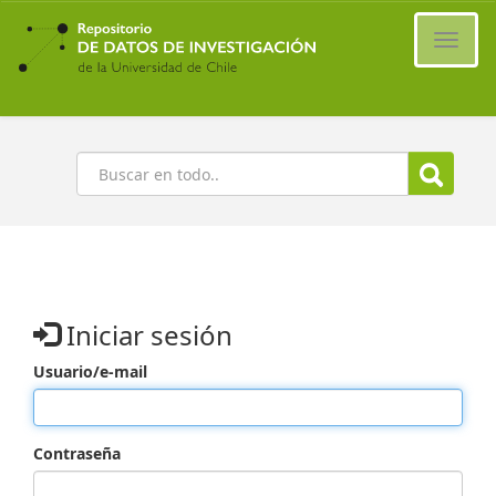
Ir
al
Cambi
contenido
naveg
principal
Buscar
Iniciar sesión
Usuario/e-mail
Contraseña