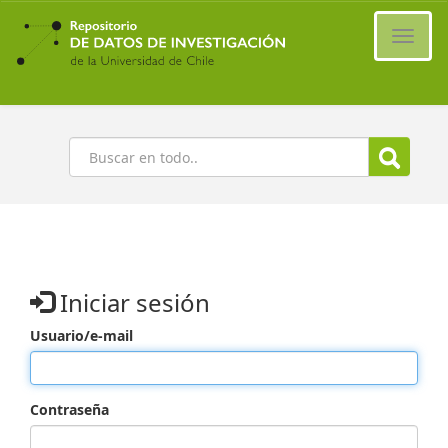
Ir
al
Cambi
contenido
naveg
principal
Buscar
Iniciar sesión
Usuario/e-mail
Contraseña