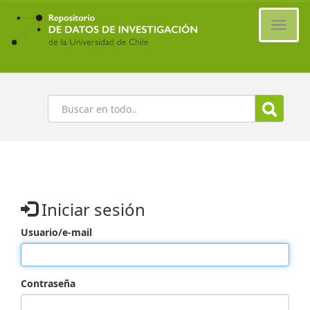
Ir
al
Cambi
contenido
naveg
principal
Buscar
Iniciar sesión
Usuario/e-mail
Contraseña