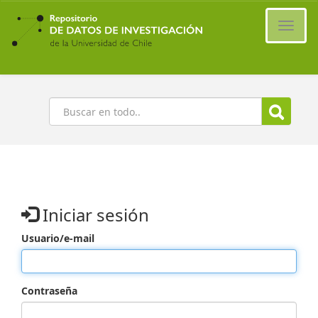
Ir
al
Cambi
contenido
naveg
principal
Buscar
Iniciar sesión
Usuario/e-mail
Contraseña