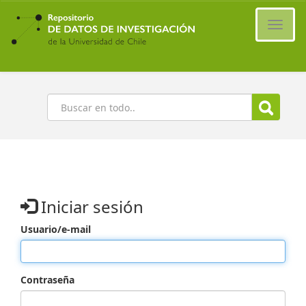
Ir
al
Cambi
contenido
naveg
principal
Buscar
Iniciar sesión
Usuario/e-mail
Contraseña