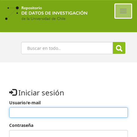
Ir
al
Cambi
contenido
naveg
principal
Buscar
Iniciar sesión
Usuario/e-mail
Contraseña