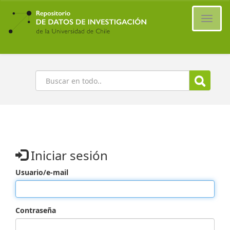
Ir
al
Cambi
contenido
naveg
principal
Buscar
Iniciar sesión
Usuario/e-mail
Contraseña