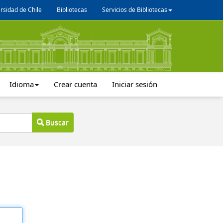
rsidad de Chile
Bibliotecas
Servicios de Bibliotecas
Idioma
Crear cuenta
Iniciar sesión
Buscar