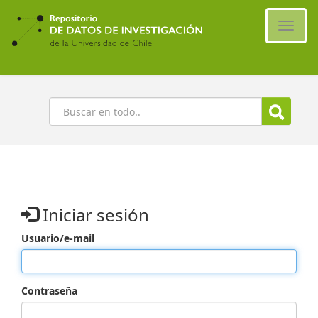
Ir
al
Cambi
contenido
naveg
principal
Buscar
Iniciar sesión
Usuario/e-mail
Contraseña