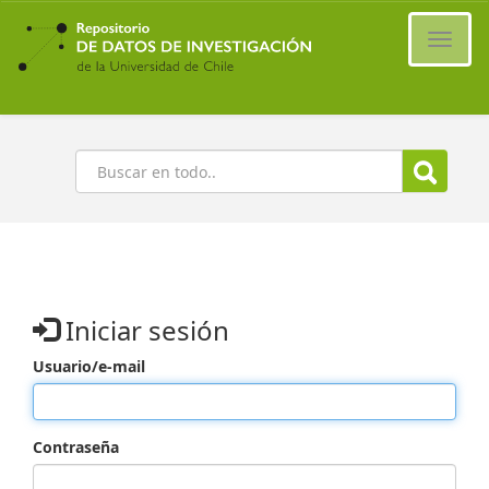
Ir
al
Cambi
contenido
naveg
principal
Buscar
Iniciar sesión
Usuario/e-mail
Contraseña