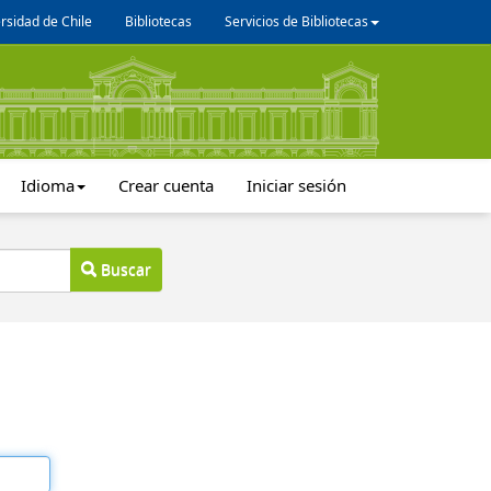
rsidad de Chile
Bibliotecas
Servicios de Bibliotecas
Idioma
Crear cuenta
Iniciar sesión
Buscar