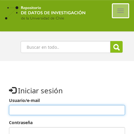
Ir
al
Cambi
contenido
naveg
principal
Buscar
Iniciar sesión
Usuario/e-mail
Contraseña