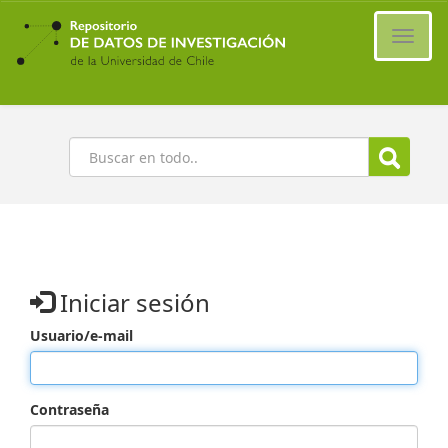
Ir
al
Cambi
contenido
naveg
principal
Buscar
Iniciar sesión
Usuario/e-mail
Contraseña