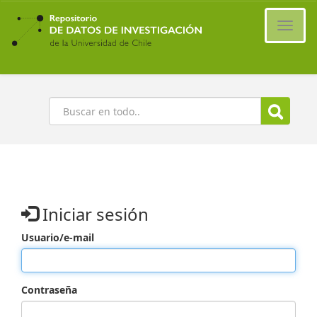
Ir
al
Cambi
contenido
naveg
principal
Buscar
Iniciar sesión
Usuario/e-mail
Contraseña