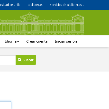
rsidad de Chile
Bibliotecas
Servicios de Bibliotecas
Idioma
Crear cuenta
Iniciar sesión
Buscar