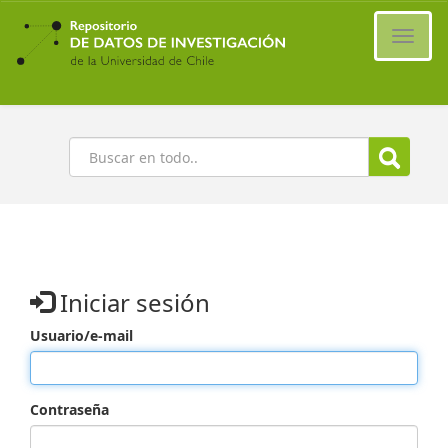
Ir
al
Cambi
contenido
naveg
principal
Buscar
Iniciar sesión
Usuario/e-mail
Contraseña