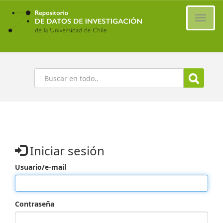
Ir
al
Cambi
contenido
naveg
principal
Buscar
Iniciar sesión
Usuario/e-mail
Contraseña