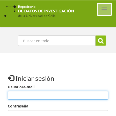
Ir
al
Cambi
contenido
naveg
principal
Buscar
Iniciar sesión
Usuario/e-mail
Contraseña