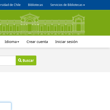
rsidad de Chile
Bibliotecas
Servicios de Bibliotecas
Idioma
Crear cuenta
Iniciar sesión
Buscar