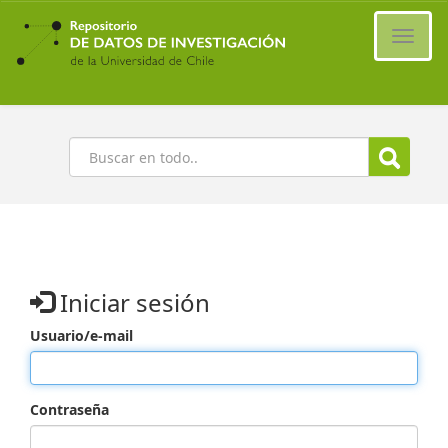
Ir
al
Cambi
contenido
naveg
principal
Buscar
Iniciar sesión
Usuario/e-mail
Contraseña