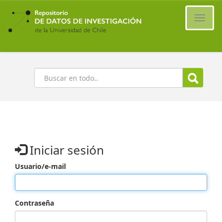
Ir
al
Cambi
contenido
naveg
principal
Buscar
Iniciar sesión
Usuario/e-mail
Contraseña