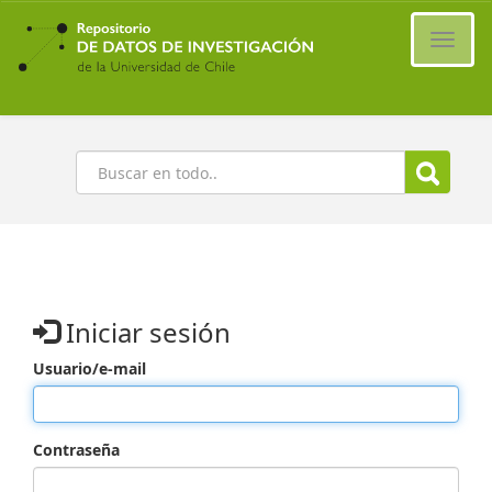
Ir
al
Cambi
contenido
naveg
principal
Buscar
Iniciar sesión
Usuario/e-mail
Contraseña