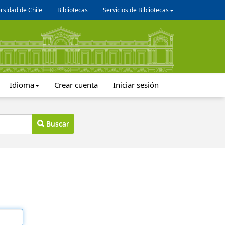
rsidad de Chile
Bibliotecas
Servicios de Bibliotecas
Idioma
Crear cuenta
Iniciar sesión
Buscar