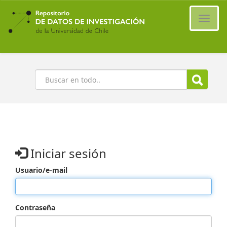
Ir
al
Cambi
contenido
naveg
principal
Buscar
Iniciar sesión
Usuario/e-mail
Contraseña