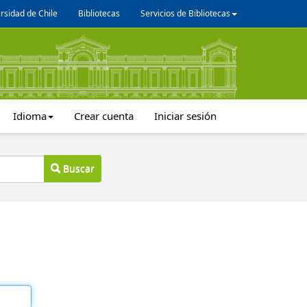
rsidad de Chile
Bibliotecas
Servicios de Bibliotecas
Idioma
Crear cuenta
Iniciar sesión
Buscar