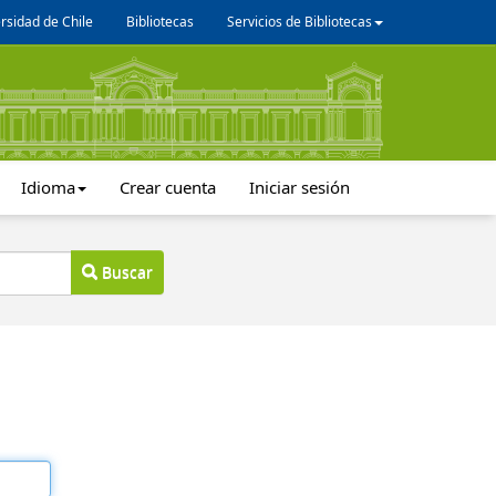
rsidad de Chile
Bibliotecas
Servicios de Bibliotecas
Idioma
Crear cuenta
Iniciar sesión
Buscar