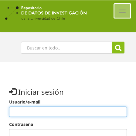
Ir
al
Cambi
contenido
naveg
principal
Buscar
Iniciar sesión
Usuario/e-mail
Contraseña