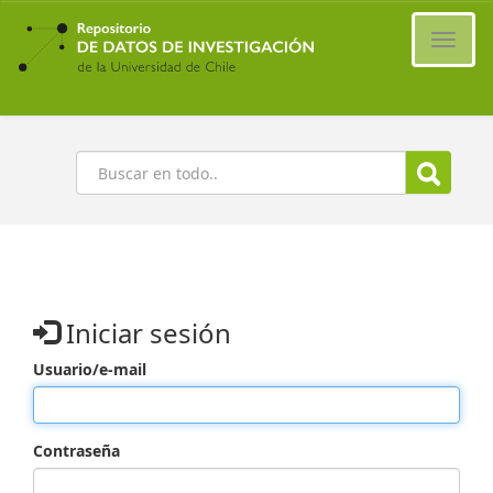
Ir
al
Cambi
contenido
naveg
principal
Buscar
Iniciar sesión
Usuario/e-mail
Contraseña