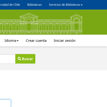
rsidad de Chile
Bibliotecas
Servicios de Bibliotecas
Idioma
Crear cuenta
Iniciar sesión
Buscar