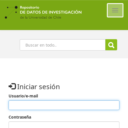
Ir
al
Cambi
contenido
naveg
principal
Buscar
Iniciar sesión
Usuario/e-mail
Contraseña