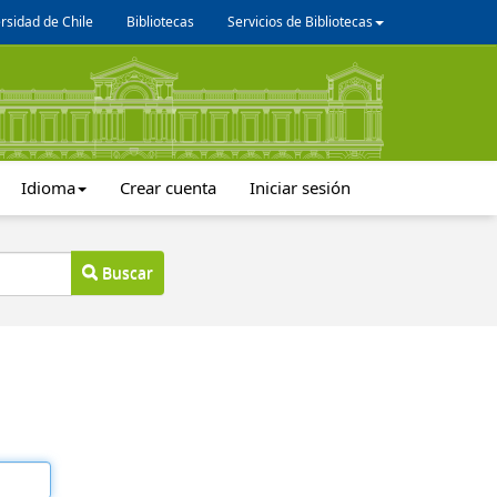
rsidad de Chile
Bibliotecas
Servicios de Bibliotecas
Idioma
Crear cuenta
Iniciar sesión
Buscar