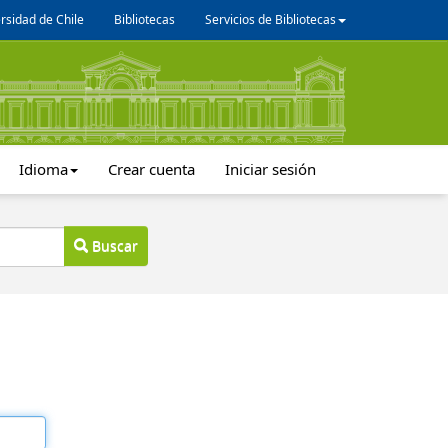
rsidad de Chile
Bibliotecas
Servicios de Bibliotecas
Idioma
Crear cuenta
Iniciar sesión
Buscar