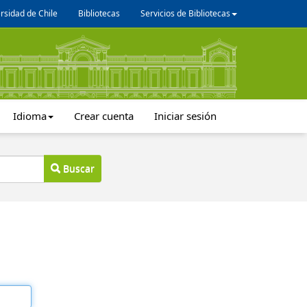
rsidad de Chile
Bibliotecas
Servicios de Bibliotecas
Idioma
Crear cuenta
Iniciar sesión
Buscar