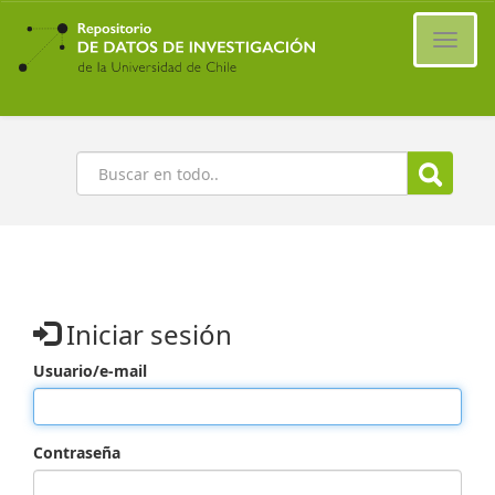
Ir
al
Cambi
contenido
naveg
principal
Buscar
Iniciar sesión
Usuario/e-mail
Contraseña