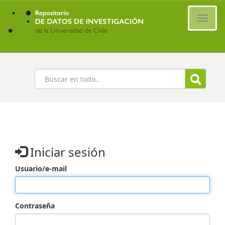
Ir
al
Cambi
contenido
naveg
principal
Buscar
Iniciar sesión
Usuario/e-mail
Contraseña