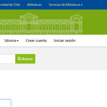
rsidad de Chile
Bibliotecas
Servicios de Bibliotecas
Idioma
Crear cuenta
Iniciar sesión
Buscar