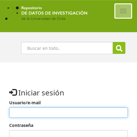
Ir
al
Cambi
contenido
naveg
principal
Buscar
Iniciar sesión
Usuario/e-mail
Contraseña