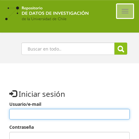
Ir
al
Cambi
contenido
naveg
principal
Buscar
Iniciar sesión
Usuario/e-mail
Contraseña